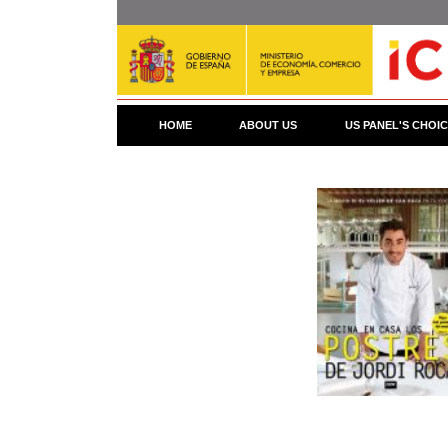
Skip
to
main
content
HOME
ABOUT US
US PANEL'S CHOI