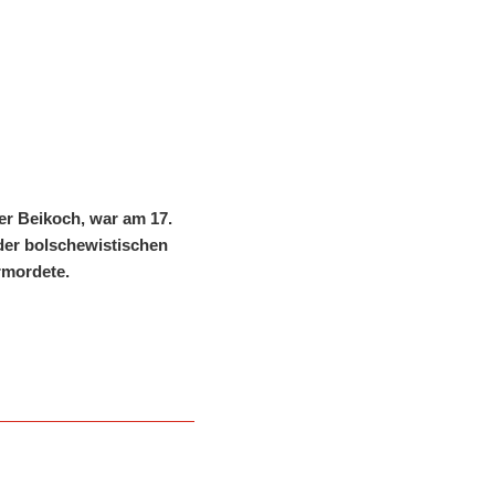
er Beikoch, war am 17.
 der bolschewistischen
ermordete.